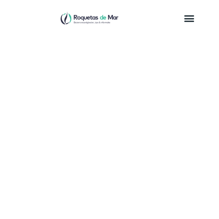
Bezienswaardigheden
Bezienswaardigheden, tips & informatie
Roquetas de Mar is een populaire vakantiebestemming
aan de Costa de Almería in Andalusië, Spanje. De stad
heeft een aantal prachtige bezienswaardigheden om te
bezoeken tijdens je verblijf.