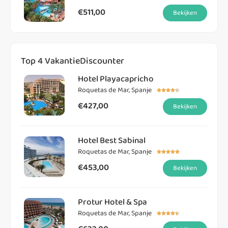
€511,00
Bekijken
Top 4 VakantieDiscounter
Hotel Playacapricho
Roquetas de Mar, Spanje





€427,00
Bekijken
Hotel Best Sabinal
Roquetas de Mar, Spanje





€453,00
Bekijken
Protur Hotel & Spa
Roquetas de Mar, Spanje




