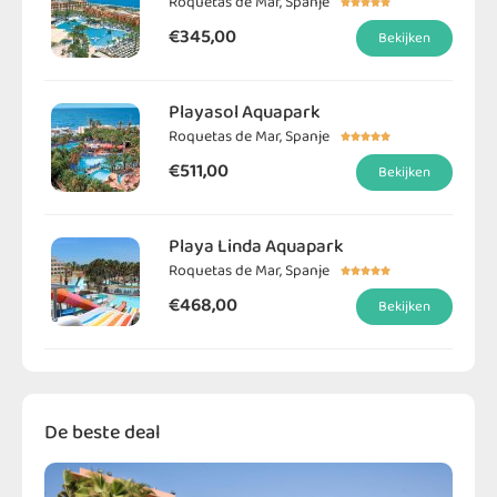
Roquetas de Mar, Spanje





€345,00
Bekijken
Playasol Aquapark
Roquetas de Mar, Spanje





€511,00
Bekijken
Playa Linda Aquapark
Roquetas de Mar, Spanje





€468,00
Bekijken
De beste deal