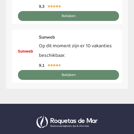
9,3





Bekijken
Sunweb
Op dit moment zijn er 10 vakanties
beschikbaar.
9,1





Bekijken