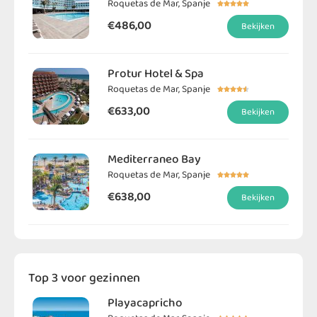
Roquetas de Mar, Spanje





€486,00
Bekijken
Protur Hotel & Spa
Roquetas de Mar, Spanje





€633,00
Bekijken
Mediterraneo Bay
Roquetas de Mar, Spanje





€638,00
Bekijken
Top 3 voor gezinnen
Playacapricho