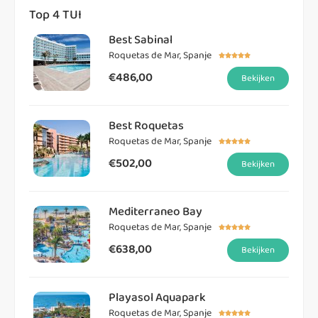
Top 4 TUI
Best Sabinal
Roquetas de Mar, Spanje





€486,00
Bekijken
Best Roquetas
Roquetas de Mar, Spanje





€502,00
Bekijken
Mediterraneo Bay
Roquetas de Mar, Spanje





€638,00
Bekijken
Playasol Aquapark
Roquetas de Mar, Spanje




