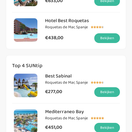
€633,00
Bekijken
Hotel Best Roquetas
Roquetas de Mar, Spanje





€438,00
Bekijken
Top 4 SUNtip
Best Sabinal
Roquetas de Mar, Spanje





€277,00
Bekijken
Mediterraneo Bay
Roquetas de Mar, Spanje





€451,00
Bekijken