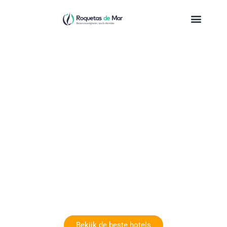
Hotels Roquetas de
Mar
hotels, tips & informatie
Er zijn tal van hotels in Roquetas de Mar waar je tijdens
een bezoek aan de stad kunt verblijven. Als je een hotel
boekt in Stuttgart, is het belangrijk om rekening te
houden met een aantal zaken
Bekijk de beste hotels